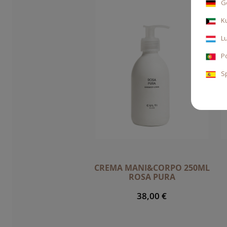
G
K
L
P
S
CREMA MANI&CORPO 250ML
ROSA PURA
38,00 €