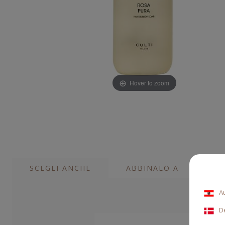
Hover to zoom
SCEGLI ANCHE
ABBINALO A
A
D