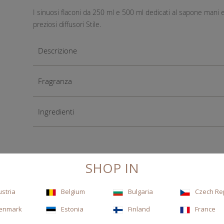
I sinuosi flaconi da 250 ml e 500 ml dedicati al sapone mani e
preziosi diffusori Stile.
Descrizione
Fragranza
Ingredienti
SHOP IN
ustria
Belgium
Bulgaria
Czech Re
enmark
Estonia
Finland
France