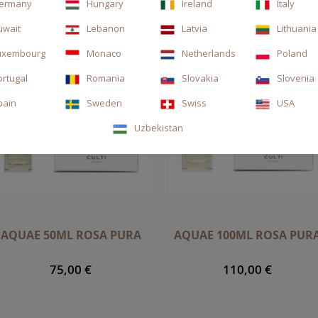
ermany
Hungary
Ireland
Italy
uwait
Lebanon
Latvia
Lithuania
uxembourg
Monaco
Netherlands
Poland
ortugal
Romania
Slovakia
Slovenia
pain
Sweden
Swiss
USA
Uzbekistan
AQUAE 50ML ROSA PURA
AQUAE 100ML ROSA PUR
75,00 €
110,00 €