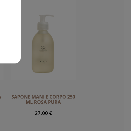
A
SAPONE MANI E CORPO 250
ML ROSA PURA
27,00 €