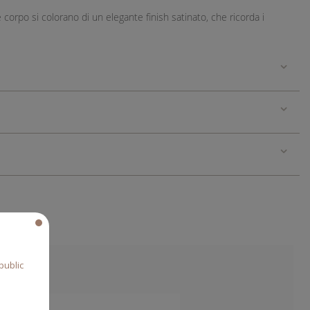
 corpo si colorano di un elegante finish satinato, che ricorda i
public