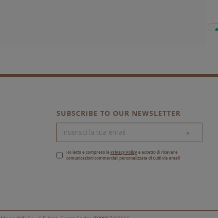
SUBSCRIBE TO OUR NEWSLETTER
>
Ho letto e compreso la
Privacy Policy
e accetto di ricevere
comunicazioni commerciali personalizzate di Culti via email