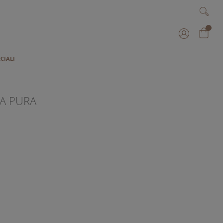
Cerca
Cerca
I
ECIALI
A PURA