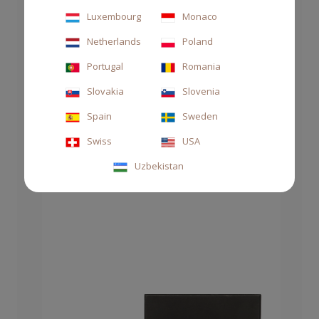
Luxembourg
Monaco
Netherlands
Poland
Portugal
Romania
SAPONE MANI E CORPO 500 ML MILIZE
Slovakia
Slovenia
45,00 €
Spain
Sweden
Swiss
USA
Uzbekistan