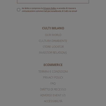
Ho letto e compreso la
Privacy Policy
e accetto di ricevere
comunicazioni commerciali personalizzate di Culti via email
CULTI MILANO
OUR WORLD
CULTURA D'AMBIENTE
STORE LOCATOR
INVESTOR RELATIONS
ECOMMERCE
TERMINI E CONDIZIONI
PRIVACY POLICY
FAQ
DIRITTO DI RECESSO
ADVERSE EVENT US
ACCESSIBILITÀ