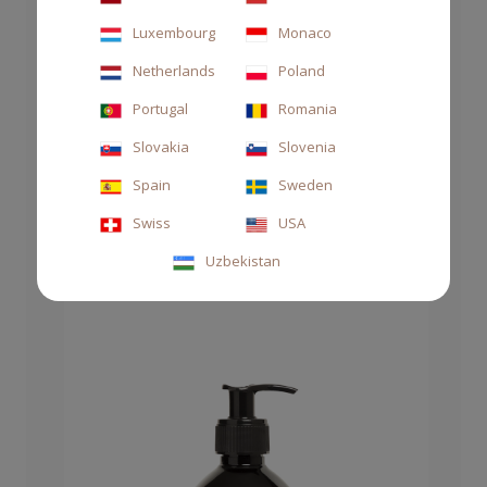
Luxembourg
Monaco
Netherlands
Poland
Portugal
Romania
SAPONE MANI E CORPO 250 ML BLACK TUX
Slovakia
Slovenia
32,00 €
Spain
Sweden
Swiss
USA
Uzbekistan