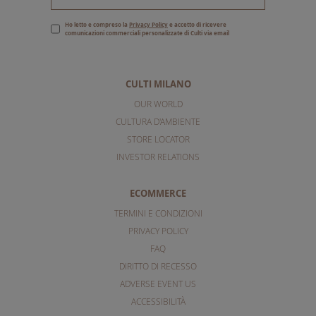
Ho letto e compreso la
Privacy Policy
e accetto di ricevere
comunicazioni commerciali personalizzate di Culti via email
CULTI MILANO
OUR WORLD
CULTURA D'AMBIENTE
STORE LOCATOR
INVESTOR RELATIONS
ECOMMERCE
TERMINI E CONDIZIONI
PRIVACY POLICY
FAQ
DIRITTO DI RECESSO
ADVERSE EVENT US
ACCESSIBILITÀ