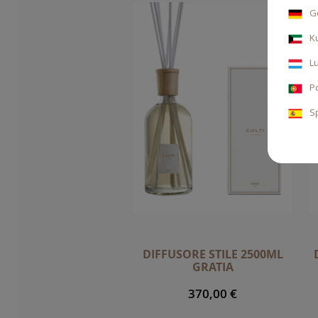
G
K
L
P
S
DIFFUSORE STILE 2500ML
GRATIA
370,00 €