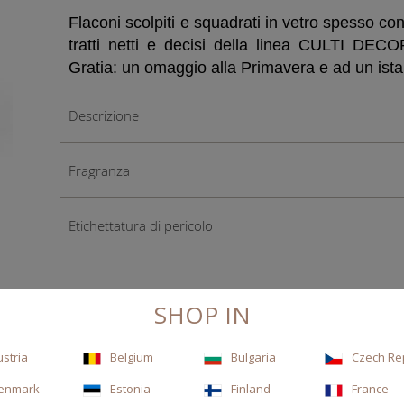
Flaconi scolpiti e squadrati in vetro spesso co
tratti netti e decisi della linea CULTI DECO
Gratia: un omaggio alla Primavera e ad un istan
Descrizione
Fragranza
Etichettatura di pericolo
SHOP IN
ustria
Belgium
Bulgaria
Czech Re
enmark
Estonia
Finland
France