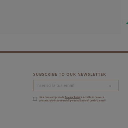
SUBSCRIBE TO OUR NEWSLETTER
>
Ho letto e compreso la
Privacy Policy
e accetto di ricevere
comunicazioni commerciali personalizzate di Culti via email