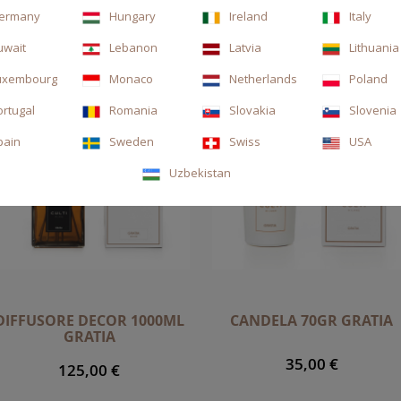
ermany
Hungary
Ireland
Italy
uwait
Lebanon
Latvia
Lithuania
uxembourg
Monaco
Netherlands
Poland
ortugal
Romania
Slovakia
Slovenia
pain
Sweden
Swiss
USA
Uzbekistan
DIFFUSORE DECOR 1000ML
CANDELA 70GR GRATIA
GRATIA
35,00 €
125,00 €