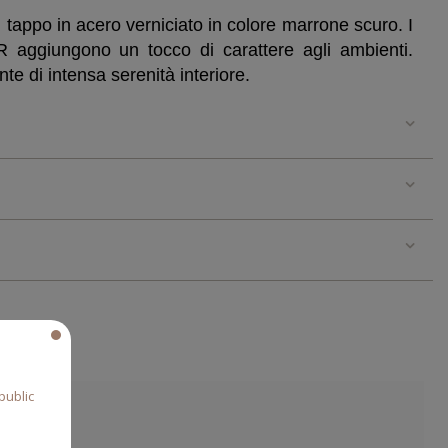
n tappo in acero verniciato in colore marrone scuro. I
R aggiungono un tocco di carattere agli ambienti.
te di intensa serenità interiore.
public