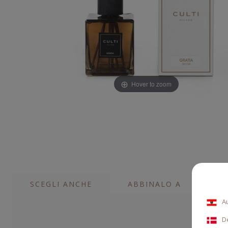
Hover to zoom
SCEGLI ANCHE
ABBINALO A
A
D