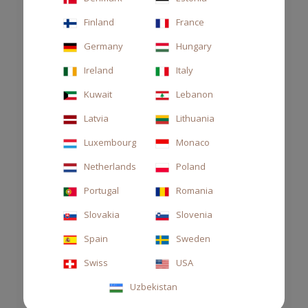
DIFFUSORE 500ML AUTOMOBILI
LAMBORGHINI
Finland
France
105,00 €
Germany
Hungary
Ireland
Italy
Kuwait
Lebanon
Latvia
Lithuania
Luxembourg
Monaco
Netherlands
Poland
Portugal
Romania
Slovakia
Slovenia
Spain
Sweden
Swiss
USA
Uzbekistan