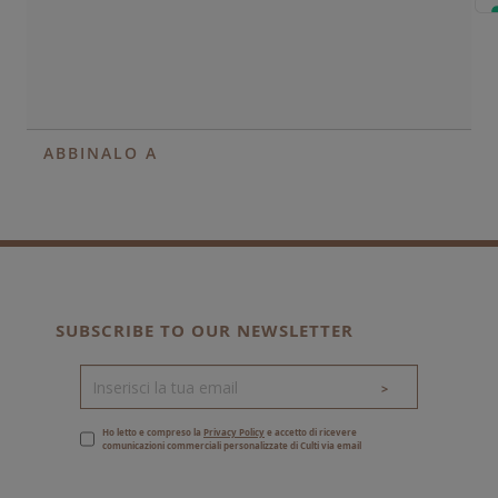
ABBINALO A
SUBSCRIBE TO OUR NEWSLETTER
>
Ho letto e compreso la
Privacy Policy
e accetto di ricevere
comunicazioni commerciali personalizzate di Culti via email