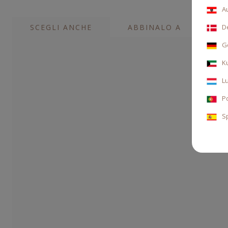
A
SCEGLI ANCHE
ABBINALO A
D
G
K
L
P
S