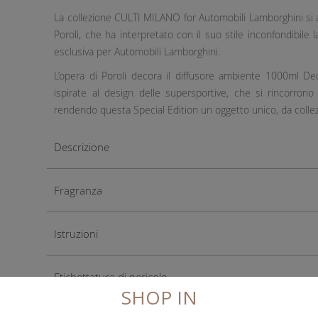
La collezione CULTI MILANO for Automobili Lamborghini si arr
Poroli, che ha interpretato con il suo stile inconfondibile la
esclusiva per Automobili Lamborghini.
L’opera di Poroli decora il diffusore ambiente 1000ml Dec
ispirate al design delle supersportive, che si rincorrono
rendendo questa Special Edition un oggetto unico, da colle
Descrizione
Fragranza
Istruzioni
Etichettatura di pericolo
SHOP IN