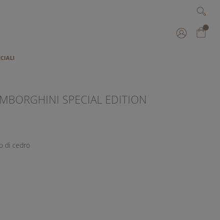
Cerca
Cerca
I
ECIALI
MBORGHINI SPECIAL EDITION
o di cedro