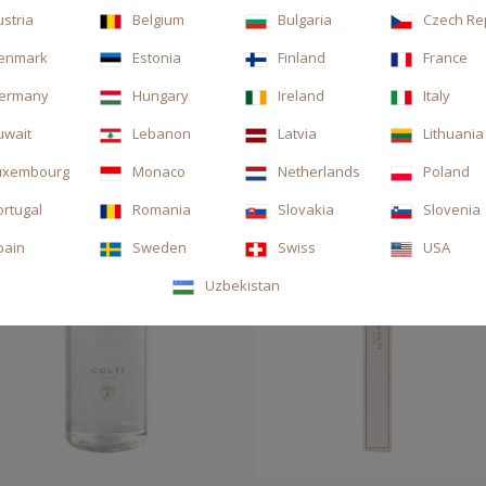
ustria
Belgium
Bulgaria
Czech Re
enmark
Estonia
Finland
France
ermany
Hungary
Ireland
Italy
uwait
Lebanon
Latvia
Lithuania
uxembourg
Monaco
Netherlands
Poland
ortugal
Romania
Slovakia
Slovenia
pain
Sweden
Swiss
USA
Uzbekistan