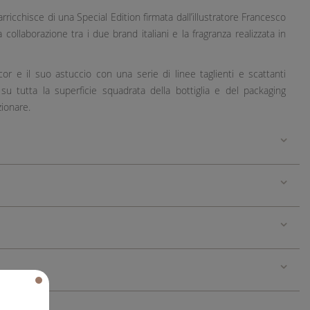
icchisce di una Special Edition firmata dall’illustratore Francesco
 collaborazione tra i due brand italiani e la fragranza realizzata in
or e il suo astuccio con una serie di linee taglienti e scattanti
 su tutta la superficie squadrata della bottiglia e del packaging
zionare.